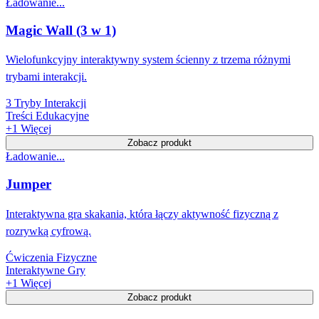
Ładowanie...
Magic Wall (3 w 1)
Wielofunkcyjny interaktywny system ścienny z trzema różnymi
trybami interakcji.
3 Tryby Interakcji
Treści Edukacyjne
+
1
Więcej
Zobacz produkt
Ładowanie...
Jumper
Interaktywna gra skakania, która łączy aktywność fizyczną z
rozrywką cyfrową.
Ćwiczenia Fizyczne
Interaktywne Gry
+
1
Więcej
Zobacz produkt