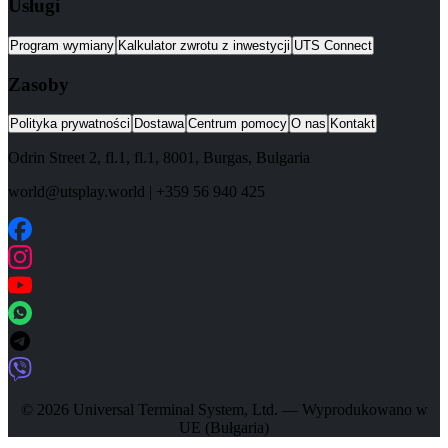
Usługi
Program wymiany
Kalkulator zwrotu z inwestycji
UTS Connect
Zasoby
Polityka prywatności
Dostawa
Centrum pomocy
O nas
Kontakt
Odrin Street 2, fl.1
, fl.1,
8001
,
Burgas
,
Bulgaria
world@utsplay.world
|
+359 56 940 425
© 2026 Universal Terminal System, Ltd. — Wyprodukowano w
UE (Bułgaria)