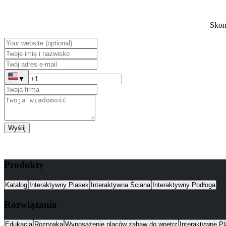
Skont
▼
Wyślij
Produkty
Katalog
Interaktywny Piasek
Interaktywna Ściana
Interaktywny Podłoga
Rozwiązania
Edukacja
Rozrywka
Wyposażenie placów zabaw do wnętrz
Interaktywne P