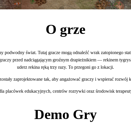
O grze
zny podwodny świat. Tutaj gracze mogą odnaleźć wrak zatopionego sta
 graczy przed nadciągającym groźnym drapieżnikiem — rekinem tygrysi
uderz rekina ręką trzy razy. To przegoni go z lokacji.
zostały zaprojektowane tak, aby angażować graczy i wspierać rozwój 
dla placówek edukacyjnych, centrów rozrywki oraz środowisk terapeu
Demo Gry