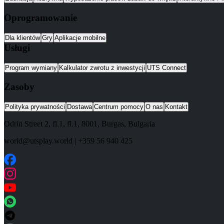
Oprogramowanie
Dla klientów
Gry
Aplikacje mobilne
Usługi
Program wymiany
Kalkulator zwrotu z inwestycji
UTS Connect
Zasoby
Polityka prywatności
Dostawa
Centrum pomocy
O nas
Kontakt
Odrin Street 2, fl.1
, fl.1,
8001
,
Burgas
,
Bulgaria
world@utsplay.world
|
+359 56 940 425