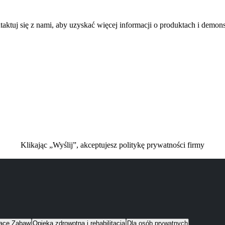
aktuj się z nami, aby uzyskać więcej informacji o produktach i demons
Klikając „Wyślij”, akceptujesz politykę prywatności firmy
lace Zabaw
Opieka zdrowotna i rehabilitacja
Dla osób prywatnych