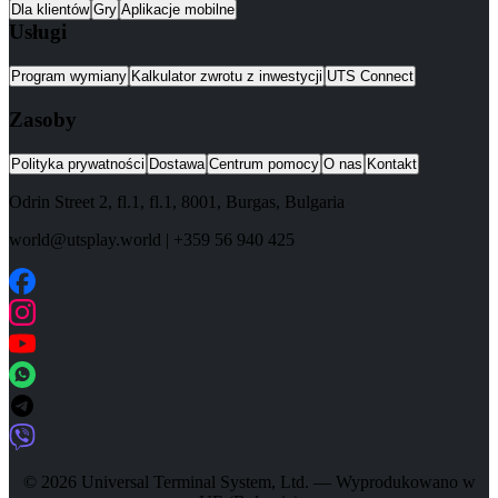
Dla klientów
Gry
Aplikacje mobilne
Usługi
Program wymiany
Kalkulator zwrotu z inwestycji
UTS Connect
Zasoby
Polityka prywatności
Dostawa
Centrum pomocy
O nas
Kontakt
Odrin Street 2, fl.1
, fl.1,
8001
,
Burgas
,
Bulgaria
world@utsplay.world
|
+359 56 940 425
© 2026 Universal Terminal System, Ltd. — Wyprodukowano w