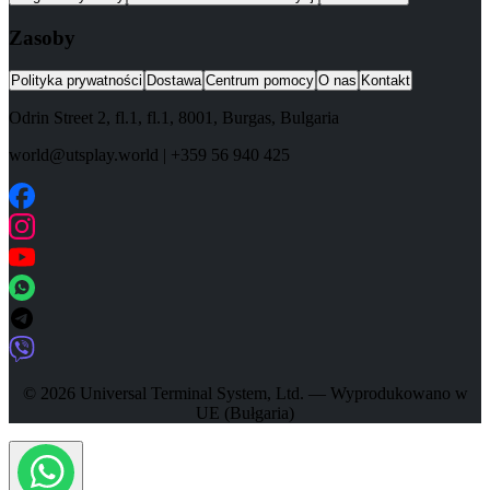
Zasoby
Polityka prywatności
Dostawa
Centrum pomocy
O nas
Kontakt
Odrin Street 2, fl.1
, fl.1,
8001
,
Burgas
,
Bulgaria
world@utsplay.world
|
+359 56 940 425
© 2026 Universal Terminal System, Ltd. — Wyprodukowano w
UE (Bułgaria)