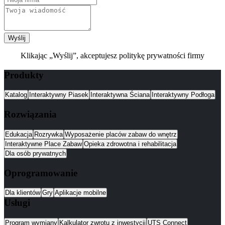
Wyślij
Klikając „Wyślij”, akceptujesz politykę prywatności firmy
Produkty
Katalog
Interaktywny Piasek
Interaktywna Ściana
Interaktywny Podłoga
Rozwiązania
Edukacja
Rozrywka
Wyposażenie placów zabaw do wnętrz
Interaktywne Place Zabaw
Opieka zdrowotna i rehabilitacja
Dla osób prywatnych
Oprogramowanie
Dla klientów
Gry
Aplikacje mobilne
Usługi
Program wymiany
Kalkulator zwrotu z inwestycji
UTS Connect