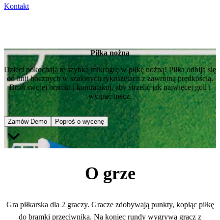
Kontakt
Piłka nożna
Dzieci pokochają tę szybką mikrogrę w piłkę nożną! Piłka odbija się
od linii bocznych w szalonych rykoszetach z zawrotną prędkością.
Broń swojej bramki i kontratakuj, aby strzelić jak najwięcej goli i
wygrać mecz.
Zamów Demo
Poproś o wycenę
O grze
Gra piłkarska dla 2 graczy. Gracze zdobywają punkty, kopiąc piłkę
do bramki przeciwnika. Na koniec rundy wygrywa gracz z