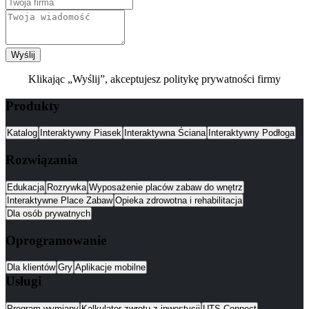
Wyślij
Klikając „Wyślij”, akceptujesz politykę prywatności firmy
Produkty
Katalog
Interaktywny Piasek
Interaktywna Ściana
Interaktywny Podłoga
Rozwiązania
Edukacja
Rozrywka
Wyposażenie placów zabaw do wnętrz
Interaktywne Place Zabaw
Opieka zdrowotna i rehabilitacja
Dla osób prywatnych
Oprogramowanie
Dla klientów
Gry
Aplikacje mobilne
Usługi
Program wymiany
Kalkulator zwrotu z inwestycji
UTS Connect