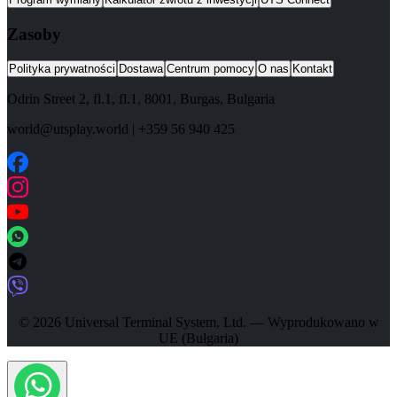
Zasoby
Polityka prywatności
Dostawa
Centrum pomocy
O nas
Kontakt
Odrin Street 2, fl.1
, fl.1,
8001
,
Burgas
,
Bulgaria
world@utsplay.world
|
+359 56 940 425
© 2026 Universal Terminal System, Ltd. — Wyprodukowano w
UE (Bułgaria)