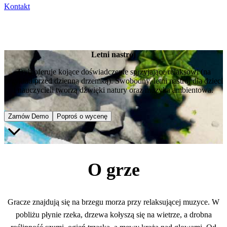
Kontakt
Letni nastrój
Tryb oferuje kojące doświadczenie sprzyjające relaksowi (na
przykład przed dzienną drzemką). Swobodny, letni nastrój dla dzieci
i nauczycieli tworzą dźwięki natury oraz muzyka ambientowa.
Zamów Demo
Poproś o wycenę
O grze
Gracze znajdują się na brzegu morza przy relaksującej muzyce. W
pobliżu płynie rzeka, drzewa kołyszą się na wietrze, a drobna