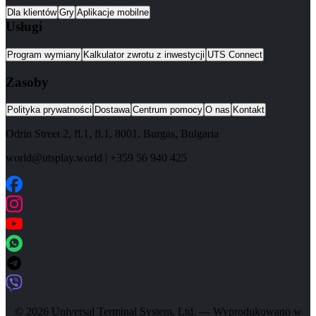
Dla klientów
Gry
Aplikacje mobilne
Usługi
Program wymiany
Kalkulator zwrotu z inwestycji
UTS Connect
Zasoby
Polityka prywatności
Dostawa
Centrum pomocy
O nas
Kontakt
Odrin Street 2, fl.1
, fl.1,
8001
,
Burgas
,
Bulgaria
world@utsplay.world
|
+359 56 940 425
© 2026 Universal Terminal System, Ltd. — Wyprodukowano w