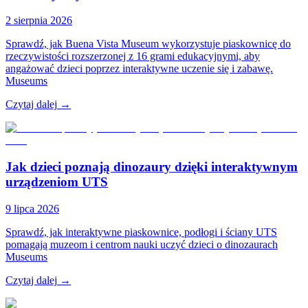
2 sierpnia 2026
Sprawdź, jak Buena Vista Museum wykorzystuje piaskownicę do
rzeczywistości rozszerzonej z 16 grami edukacyjnymi, aby
angażować dzieci poprzez interaktywne uczenie się i zabawę.
Museums
Czytaj dalej
→
Jak dzieci poznają dinozaury dzięki interaktywnym
urządzeniom UTS
9 lipca 2026
Sprawdź, jak interaktywne piaskownice, podłogi i ściany UTS
pomagają muzeom i centrom nauki uczyć dzieci o dinozaurach
Museums
Czytaj dalej
→