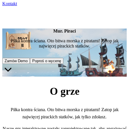
Kontakt
Mur. Piraci
Piłka kontra ściana. Oto bitwa morska z piratami! Zatop jak
najwięcej pirackich statków.
Zamów Demo
Poproś o wycenę
O grze
Piłka kontra ściana. Oto bitwa morska z piratami! Zatop jak
najwięcej pirackich statków, jak tylko zdołasz.
Nasze gry interaktywne zostały zaprojektowane tak, aby angażować