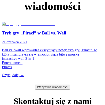
wiadomości
Tryb gry „Piraci” w Ball vs. Wall
21 czerwca 2021
Ball vs. Wall wprowadza ekscytujący nowy tryb gry „Piraci”, w
którym zanurzysz się w emocjonującą bitwę morską
interactive wall 3-in-1
Entertainment
Pirates​
Czytaj dalej
→
Wszystkie wiadomości
Skontaktuj się z nami