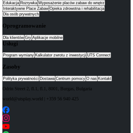
Edukacja
Rozrywka
Wyposażenie placów zabaw do wnętrz
Interaktywne Place Zabaw
Opieka zdrowotna i rehabilitacja
Dla osób prywatnych
Oprogramowanie
Dla klientów
Gry
Aplikacje mobilne
Usługi
Program wymiany
Kalkulator zwrotu z inwestycji
UTS Connect
Zasoby
Polityka prywatności
Dostawa
Centrum pomocy
O nas
Kontakt
Odrin Street 2, fl.1
, fl.1,
8001
,
Burgas
,
Bulgaria
world@utsplay.world
|
+359 56 940 425