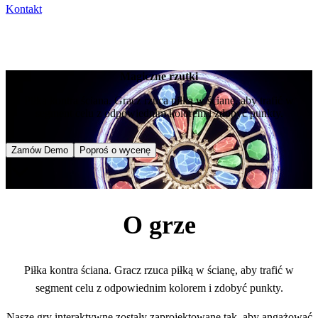
Kontakt
Magiczne rzutki
Piłka kontra ściana. Gracz rzuca piłką w ścianę, aby trafić w
segment celu z odpowiednim kolorem i zdobyć punkty.
Zamów Demo
Poproś o wycenę
O grze
Piłka kontra ściana. Gracz rzuca piłką w ścianę, aby trafić w
segment celu z odpowiednim kolorem i zdobyć punkty.
Nasze gry interaktywne zostały zaprojektowane tak, aby angażować