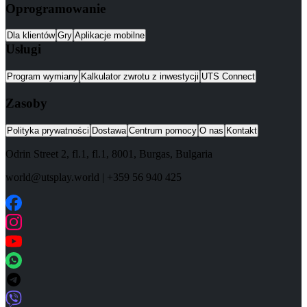
Oprogramowanie
Dla klientów
Gry
Aplikacje mobilne
Usługi
Program wymiany
Kalkulator zwrotu z inwestycji
UTS Connect
Zasoby
Polityka prywatności
Dostawa
Centrum pomocy
O nas
Kontakt
Odrin Street 2, fl.1
, fl.1,
8001
,
Burgas
,
Bulgaria
world@utsplay.world
|
+359 56 940 425