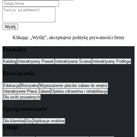
Wyślij
Klikając „Wyślij”, akceptujesz politykę prywatności firmy
Produkty
Katalog
Interaktywny Piasek
Interaktywna Ściana
Interaktywny Podłoga
Rozwiązania
Edukacja
Rozrywka
Wyposażenie placów zabaw do wnętrz
Interaktywne Place Zabaw
Opieka zdrowotna i rehabilitacja
Dla osób prywatnych
Oprogramowanie
Dla klientów
Gry
Aplikacje mobilne
Usługi