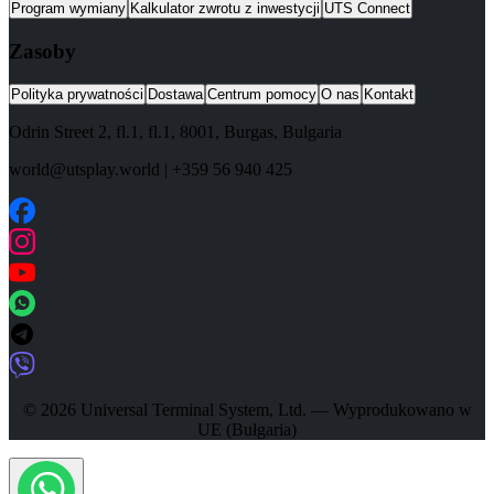
Program wymiany
Kalkulator zwrotu z inwestycji
UTS Connect
Zasoby
Polityka prywatności
Dostawa
Centrum pomocy
O nas
Kontakt
Odrin Street 2, fl.1
, fl.1,
8001
,
Burgas
,
Bulgaria
world@utsplay.world
|
+359 56 940 425
© 2026 Universal Terminal System, Ltd. — Wyprodukowano w
UE (Bułgaria)