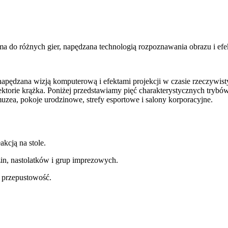
rma do różnych gier, napędzana technologią rozpoznawania obrazu i efe
 napędzana wizją komputerową i efektami projekcji w czasie rzeczywis
ektorie krążka. Poniżej przedstawiamy pięć charakterystycznych trybów
ea, pokoje urodzinowe, strefy esportowe i salony korporacyjne.
kcją na stole.
in, nastolatków i grup imprezowych.
a przepustowość.