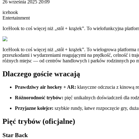
26 września 2025 20:09
icehook
Entertainment
IceHook to coś więcej niż „stół + krążek”. To wielofunkcyjna platfo
IceHook to coś więcej niż „stół + krążek”. To wielogrowa platforma
przeszkodami i wydarzeniami reagującymi na prędkość, celność i traj
różnych miejsc — od centrów handlowych i parków rodzinnych po muz
Dlaczego goście wracają
Prawdziwy air hockey + AR:
klasyczne odczucia z kinową rea
Różnorodność trybów:
pięć unikalnych doświadczeń dla rodz
Przyjazne kolejce:
szybkie rundy, łatwe rozpoczęcie gry, duż
Pięć trybów (oficjalne)
Star Back