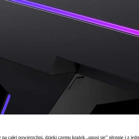
a całej powierzchni, dzięki czemu krążek „unosi się” płynnie i z je