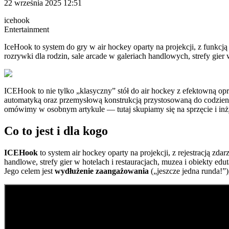
22 września 2025 12:51
icehook
Entertainment
IceHook to system do gry w air hockey oparty na projekcji, z funkcją
rozrywki dla rodzin, sale arcade w galeriach handlowych, strefy gier
ICEHook to nie tylko „klasyczny” stół do air hockey z efektowną opra
automatyką oraz przemysłową konstrukcją przystosowaną do codzienn
omówimy w osobnym artykule — tutaj skupiamy się na sprzęcie i inży
Co to jest i dla kogo
ICEHook
to system air hockey oparty na projekcji, z rejestracją zd
handlowe, strefy gier w hotelach i restauracjach, muzea i obiekty edut
Jego celem jest
wydłużenie zaangażowania
(„jeszcze jedna runda!”