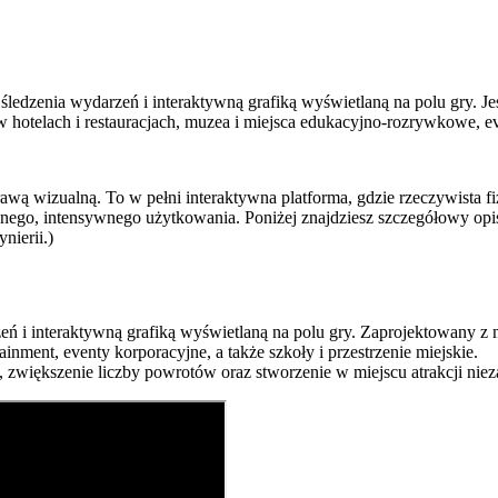
 śledzenia wydarzeń i interaktywną grafiką wyświetlaną na polu gry. J
 w hotelach i restauracjach, muzea i miejsca edukacyjno-rozrywkowe, ev
wą wizualną. To w pełni interaktywna platforma, gdzie rzeczywista fiz
ego, intensywnego użytkowania. Poniżej znajdziesz szczegółowy opis 
nierii.)
arzeń i interaktywną grafiką wyświetlaną na polu gry. Zaprojektowany z
ainment, eventy korporacyjne, a także szkoły i przestrzenie miejskie.
), zwiększenie liczby powrotów oraz stworzenie w miejscu atrakcji n