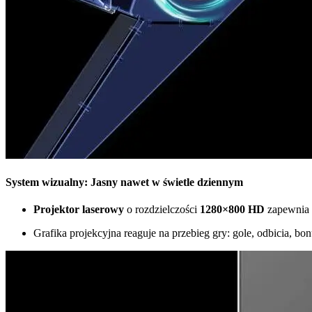
System wizualny: Jasny nawet w świetle dziennym
Projektor laserowy
o rozdzielczości
1280×800 HD
zapewnia w
Grafika projekcyjna reaguje na przebieg gry: gole, odbicia, b