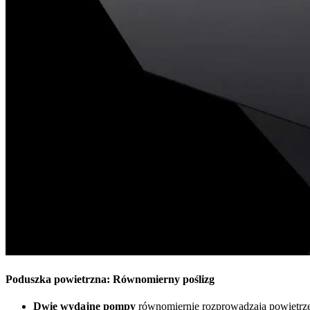
Poduszka powietrzna: Równomierny poślizg
Dwie wydajne pompy
równomiernie rozprowadzają powietrze n