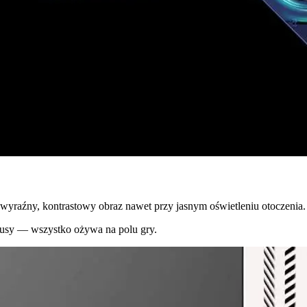
yraźny, kontrastowy obraz nawet przy jasnym oświetleniu otoczenia.
onusy — wszystko ożywa na polu gry.