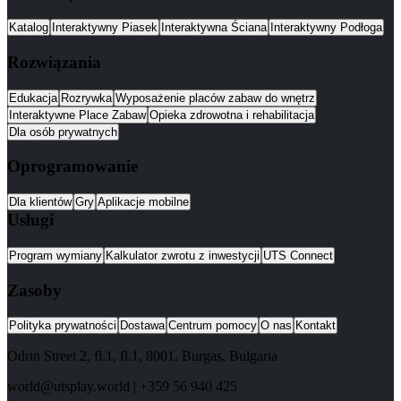
Katalog
Interaktywny Piasek
Interaktywna Ściana
Interaktywny Podłoga
Rozwiązania
Edukacja
Rozrywka
Wyposażenie placów zabaw do wnętrz
Interaktywne Place Zabaw
Opieka zdrowotna i rehabilitacja
Dla osób prywatnych
Oprogramowanie
Dla klientów
Gry
Aplikacje mobilne
Usługi
Program wymiany
Kalkulator zwrotu z inwestycji
UTS Connect
Zasoby
Polityka prywatności
Dostawa
Centrum pomocy
O nas
Kontakt
Odrin Street 2, fl.1
, fl.1,
8001
,
Burgas
,
Bulgaria
world@utsplay.world
|
+359 56 940 425