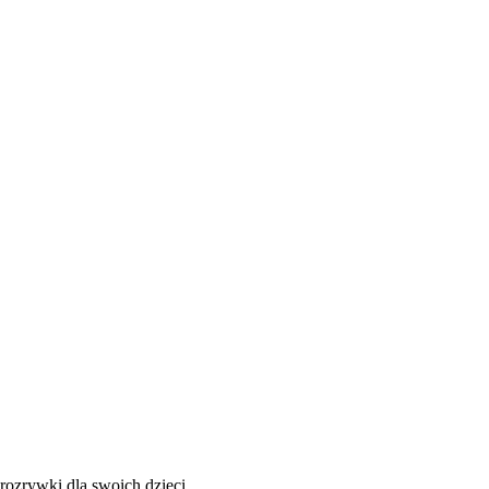
rozrywki dla swoich dzieci.