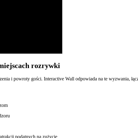
 miejscach rozrywki
nia i powroty gości. Interactive Wall odpowiada na te wyzwania, łą
azom
dzoru
trakcji podatnych na zużycie