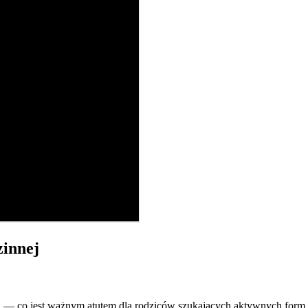
zinnej
nej — co jest ważnym atutem dla rodziców szukających aktywnych form 