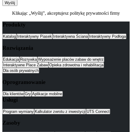
Wyślij
Klikając „Wyślij”, akceptujesz politykę prywatności firmy
Produkty
Katalog
Interaktywny Piasek
Interaktywna Ściana
Interaktywny Podłoga
Rozwiązania
Edukacja
Rozrywka
Wyposażenie placów zabaw do wnętrz
Interaktywne Place Zabaw
Opieka zdrowotna i rehabilitacja
Dla osób prywatnych
Oprogramowanie
Dla klientów
Gry
Aplikacje mobilne
Usługi
Program wymiany
Kalkulator zwrotu z inwestycji
UTS Connect
Zasoby