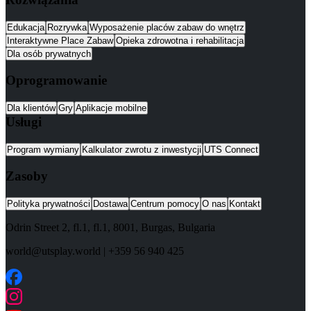
Edukacja
Rozrywka
Wyposażenie placów zabaw do wnętrz
Interaktywne Place Zabaw
Opieka zdrowotna i rehabilitacja
Dla osób prywatnych
Oprogramowanie
Dla klientów
Gry
Aplikacje mobilne
Usługi
Program wymiany
Kalkulator zwrotu z inwestycji
UTS Connect
Zasoby
Polityka prywatności
Dostawa
Centrum pomocy
O nas
Kontakt
Odrin Street 2, fl.1
, fl.1,
8001
,
Burgas
,
Bulgaria
world@utsplay.world
|
+359 56 940 425