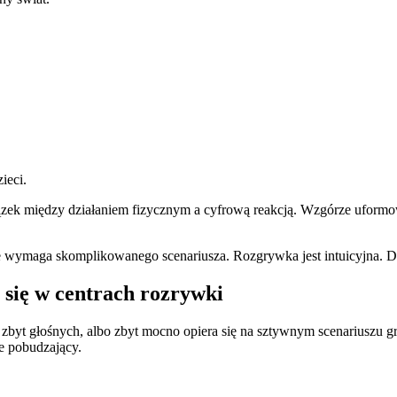
ieci.
zek między działaniem fizycznym a cyfrową reakcją. Wzgórze uformowan
ie wymaga skomplikowanego scenariusza. Rozgrywka jest intuicyjna. Dz
się w centrach rozrywki
o zbyt głośnych, albo zbyt mocno opiera się na sztywnym scenariuszu g
ie pobudzający.