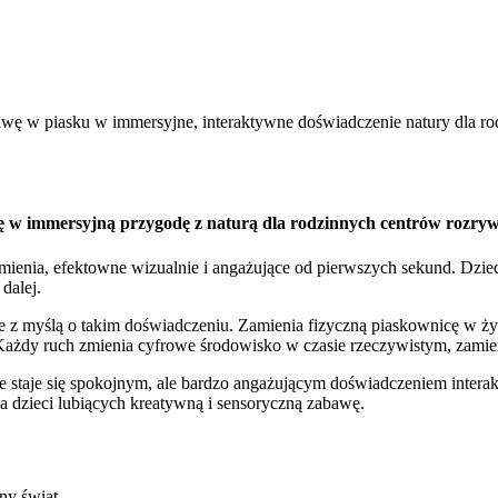
 w piasku w immersyjne, interaktywne doświadczenie natury dla rod
 w immersyjną przygodę z naturą dla rodzinnych centrów rozry
umienia, efektowne wizualnie i angażujące od pierwszych sekund. Dzieci
dalej.
z myślą o takim doświadczeniu. Zamienia fizyczną piaskownicę w ży
ze. Każdy ruch zmienia cyfrowe środowisko w czasie rzeczywistym, zam
pe staje się spokojnym, ale bardzo angażującym doświadczeniem inter
a dzieci lubiących kreatywną i sensoryczną zabawę.
ny świat.