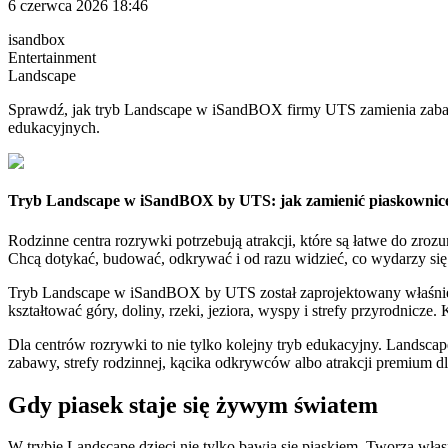
6 czerwca 2026 18:46
isandbox
Entertainment
Landscape
Sprawdź, jak tryb Landscape w iSandBOX firmy UTS zamienia zabawę
edukacyjnych.
Tryb Landscape w iSandBOX by UTS: jak zamienić piaskownicę
Rodzinne centra rozrywki potrzebują atrakcji, które są łatwe do zroz
Chcą dotykać, budować, odkrywać i od razu widzieć, co wydarzy się 
Tryb Landscape w iSandBOX by UTS został zaprojektowany właśnie 
kształtować góry, doliny, rzeki, jeziora, wyspy i strefy przyrodnic
Dla centrów rozrywki to nie tylko kolejny tryb edukacyjny. Landsca
zabawy, strefy rodzinnej, kącika odkrywców albo atrakcji premium dl
Gdy piasek staje się żywym światem
W trybie Landscape dzieci nie tylko bawią się piaskiem. Tworzą włas