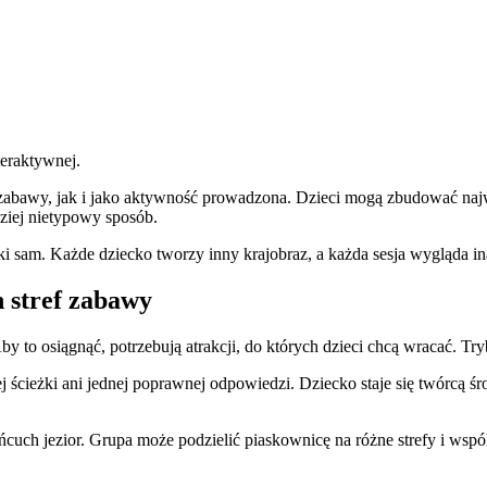
teraktywnej.
awy, jak i jako aktywność prowadzona. Dzieci mogą zbudować najwy
dziej nietypowy sposób.
aki sam. Każde dziecko tworzy inny krajobraz, a każda sesja wygląda in
 stref zabawy
y to osiągnąć, potrzebują atrakcji, do których dzieci chcą wracać. Tr
 ścieżki ani jednej poprawnej odpowiedzi. Dziecko staje się twórcą śro
ch jezior. Grupa może podzielić piaskownicę na różne strefy i wspól