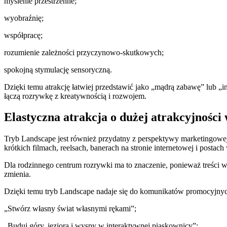
myślenie przestrzenne;
wyobraźnię;
współpracę;
rozumienie zależności przyczynowo-skutkowych;
spokojną stymulację sensoryczną.
Dzięki temu atrakcję łatwiej przedstawić jako „mądrą zabawę” lub „in
łączą rozrywkę z kreatywnością i rozwojem.
Elastyczna atrakcja o dużej atrakcyjności 
Tryb Landscape jest również przydatny z perspektywy marketingowej. 
krótkich filmach, reelsach, banerach na stronie internetowej i posta
Dla rodzinnego centrum rozrywki ma to znaczenie, ponieważ treści w
zmienia.
Dzięki temu tryb Landscape nadaje się do komunikatów promocyjnych
„Stwórz własny świat własnymi rękami”;
„Buduj góry, jeziora i wyspy w interaktywnej piaskownicy”;