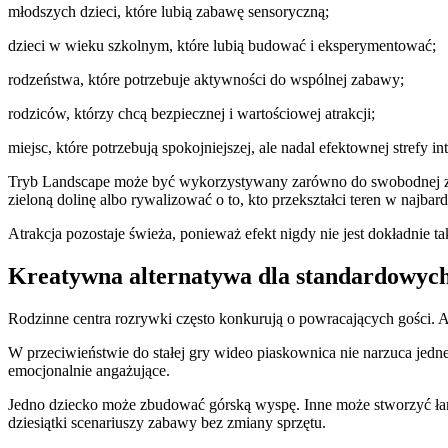
młodszych dzieci, które lubią zabawę sensoryczną;
dzieci w wieku szkolnym, które lubią budować i eksperymentować;
rodzeństwa, które potrzebuje aktywności do wspólnej zabawy;
rodziców, którzy chcą bezpiecznej i wartościowej atrakcji;
miejsc, które potrzebują spokojniejszej, ale nadal efektownej strefy in
Tryb Landscape może być wykorzystywany zarówno do swobodnej zab
zieloną dolinę albo rywalizować o to, kto przekształci teren w najbar
Atrakcja pozostaje świeża, ponieważ efekt nigdy nie jest dokładnie t
Kreatywna alternatywa dla standardowych
Rodzinne centra rozrywki często konkurują o powracających gości. Ab
W przeciwieństwie do stałej gry wideo piaskownica nie narzuca jednej
emocjonalnie angażujące.
Jedno dziecko może zbudować górską wyspę. Inne może stworzyć łańcu
dziesiątki scenariuszy zabawy bez zmiany sprzętu.