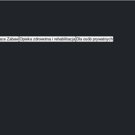
lace Zabaw
Opieka zdrowotna i rehabilitacja
Dla osób prywatnych