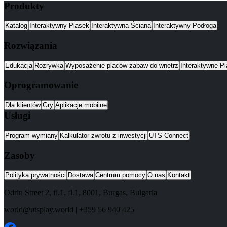
Produkty
Katalog
Interaktywny Piasek
Interaktywna Ściana
Interaktywny Podłoga
Rozwiązania
Edukacja
Rozrywka
Wyposażenie placów zabaw do wnętrz
Interaktywne P
Oprogramowanie
Dla klientów
Gry
Aplikacje mobilne
Usługi
Program wymiany
Kalkulator zwrotu z inwestycji
UTS Connect
Zasoby
Polityka prywatności
Dostawa
Centrum pomocy
O nas
Kontakt
Odrin Street 2, fl.1
, fl.1,
8001
,
Burgas
,
Bulgaria
world@utsplay.world
|
+359 56 940 425