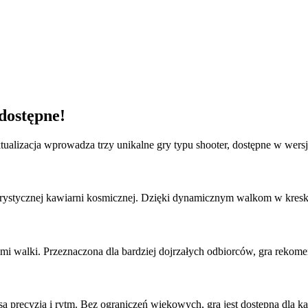
dostępne!
ktualizacja wprowadza trzy unikalne gry typu shooter, dostępne w wersjac
uturystycznej kawiarni kosmicznej. Dzięki dynamicznym walkom w kres
enami walki. Przeznaczona dla bardziej dojrzałych odbiorców, gra rekom
ą precyzja i rytm. Bez ograniczeń wiekowych, gra jest dostępna dla k