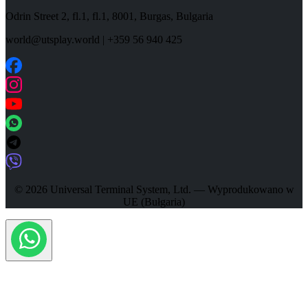
Odrin Street 2, fl.1
, fl.1,
8001
,
Burgas
,
Bulgaria
world@utsplay.world
|
+359 56 940 425
© 2026 Universal Terminal System, Ltd. — Wyprodukowano w
UE (Bułgaria)