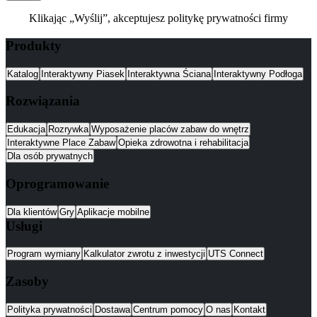
Klikając „Wyślij”, akceptujesz politykę prywatności firmy
Produkty
Katalog
Interaktywny Piasek
Interaktywna Ściana
Interaktywny Podłoga
Rozwiązania
Edukacja
Rozrywka
Wyposażenie placów zabaw do wnętrz
Interaktywne Place Zabaw
Opieka zdrowotna i rehabilitacja
Dla osób prywatnych
Oprogramowanie
Dla klientów
Gry
Aplikacje mobilne
Usługi
Program wymiany
Kalkulator zwrotu z inwestycji
UTS Connect
Zasoby
Polityka prywatności
Dostawa
Centrum pomocy
O nas
Kontakt