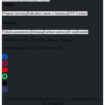
Usługi
Program wymiany
Kalkulator zwrotu z inwestycji
UTS Connect
Zasoby
Polityka prywatności
Dostawa
Centrum pomocy
O nas
Kontakt
Odrin Street 2, fl.1
, fl.1,
8001
,
Burgas
,
Bulgaria
world@utsplay.world
|
+359 56 940 425
© 2026 Universal Terminal System, Ltd. — Wyprodukowano w
UE (Bułgaria)