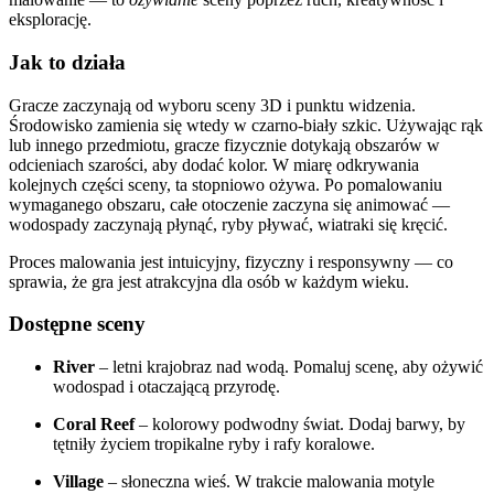
eksplorację.
Jak to działa
Gracze zaczynają od wyboru sceny 3D i punktu widzenia.
Środowisko zamienia się wtedy w czarno-biały szkic. Używając rąk
lub innego przedmiotu, gracze fizycznie dotykają obszarów w
odcieniach szarości, aby dodać kolor. W miarę odkrywania
kolejnych części sceny, ta stopniowo ożywa. Po pomalowaniu
wymaganego obszaru, całe otoczenie zaczyna się animować —
wodospady zaczynają płynąć, ryby pływać, wiatraki się kręcić.
Proces malowania jest intuicyjny, fizyczny i responsywny — co
sprawia, że gra jest atrakcyjna dla osób w każdym wieku.
Dostępne sceny
River
– letni krajobraz nad wodą. Pomaluj scenę, aby ożywić
wodospad i otaczającą przyrodę.
Coral Reef
– kolorowy podwodny świat. Dodaj barwy, by
tętniły życiem tropikalne ryby i rafy koralowe.
Village
– słoneczna wieś. W trakcie malowania motyle