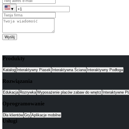
▼
Wyślij
Produkty
Katalog
Interaktywny Piasek
Interaktywna Ściana
Interaktywny Podłoga
Rozwiązania
Edukacja
Rozrywka
Wyposażenie placów zabaw do wnętrz
Interaktywne P
Oprogramowanie
Dla klientów
Gry
Aplikacje mobilne
Usługi