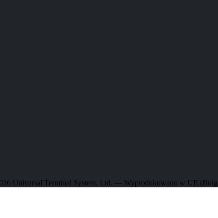
026 Universal Terminal System, Ltd. — Wyprodukowano w UE (Bułga