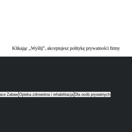
Klikając „Wyślij”, akceptujesz politykę prywatności firmy
lace Zabaw
Opieka zdrowotna i rehabilitacja
Dla osób prywatnych