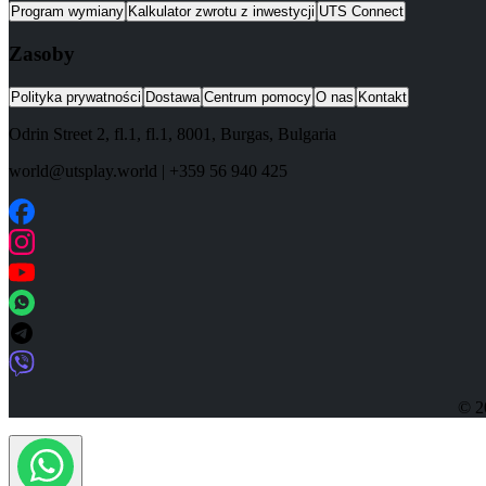
Program wymiany
Kalkulator zwrotu z inwestycji
UTS Connect
Zasoby
Polityka prywatności
Dostawa
Centrum pomocy
O nas
Kontakt
Odrin Street 2, fl.1
, fl.1,
8001
,
Burgas
,
Bulgaria
world@utsplay.world
|
+359 56 940 425
© 2