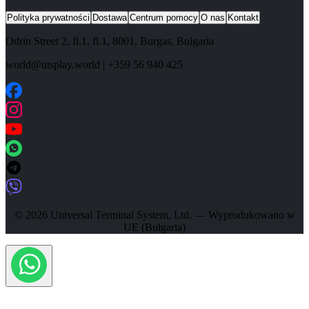
Polityka prywatności
Dostawa
Centrum pomocy
O nas
Kontakt
Odrin Street 2, fl.1
, fl.1,
8001
,
Burgas
,
Bulgaria
world@utsplay.world
|
+359 56 940 425
© 2026 Universal Terminal System, Ltd. — Wyprodukowano w
UE (Bułgaria)