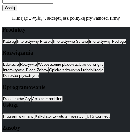
Wyślij
Klikając „Wyślij”, akceptujesz politykę prywatności firmy
Produkty
Katalog
Interaktywny Piasek
Interaktywna Ściana
Interaktywny Podłoga
Rozwiązania
Edukacja
Rozrywka
Wyposażenie placów zabaw do wnętrz
Interaktywne Place Zabaw
Opieka zdrowotna i rehabilitacja
Dla osób prywatnych
Oprogramowanie
Dla klientów
Gry
Aplikacje mobilne
Usługi
Program wymiany
Kalkulator zwrotu z inwestycji
UTS Connect
Zasoby