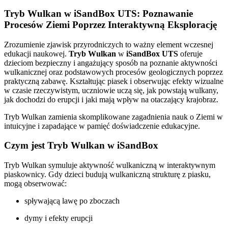
Tryb Wulkan w iSandBox UTS: Poznawanie
Procesów Ziemi Poprzez Interaktywną Eksplorację
Zrozumienie zjawisk przyrodniczych to ważny element wczesnej
edukacji naukowej.
Tryb Wulkan
w
iSandBox UTS
oferuje
dzieciom bezpieczny i angażujący sposób na poznanie aktywności
wulkanicznej oraz podstawowych procesów geologicznych poprzez
praktyczną zabawę. Kształtując piasek i obserwując efekty wizualne
w czasie rzeczywistym, uczniowie uczą się, jak powstają wulkany,
jak dochodzi do erupcji i jaki mają wpływ na otaczający krajobraz.
Tryb Wulkan zamienia skomplikowane zagadnienia nauk o Ziemi w
intuicyjne i zapadające w pamięć doświadczenie edukacyjne.
Czym jest Tryb Wulkan w iSandBox
Tryb Wulkan symuluje aktywność wulkaniczną w interaktywnym
piaskownicy. Gdy dzieci budują wulkaniczną strukturę z piasku,
mogą obserwować:
spływającą lawę po zboczach
dymy i efekty erupcji