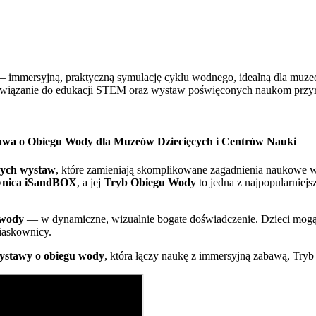
mmersyjną, praktyczną symulację cyklu wodnego, idealną dla muzeów
ozwiązanie do edukacji STEM oraz wystaw poświęconych naukom przy
wa o Obiegu Wody dla Muzeów Dziecięcych i Centrów Nauki
nych wystaw
, które zamieniają skomplikowane zagadnienia naukowe w
wnica iSandBOX
, a jej
Tryb Obiegu Wody
to jedna z najpopularniej
 wody
— w dynamiczne, wizualnie bogate doświadczenie. Dzieci mog
iaskownicy.
ystawy o obiegu wody
, która łączy naukę z immersyjną zabawą, Try