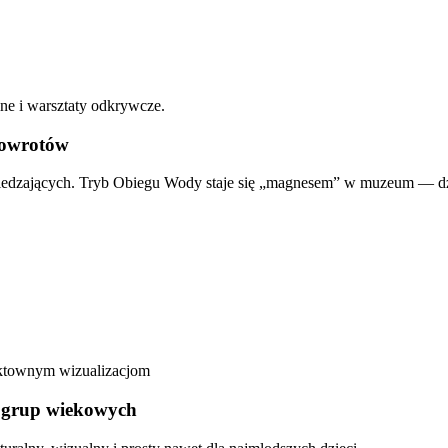
lne i warsztaty odkrywcze.
powrotów
edzających. Tryb Obiegu Wody staje się „magnesem” w muzeum — dzie
ektownym wizualizacjom
ch grup wiekowych