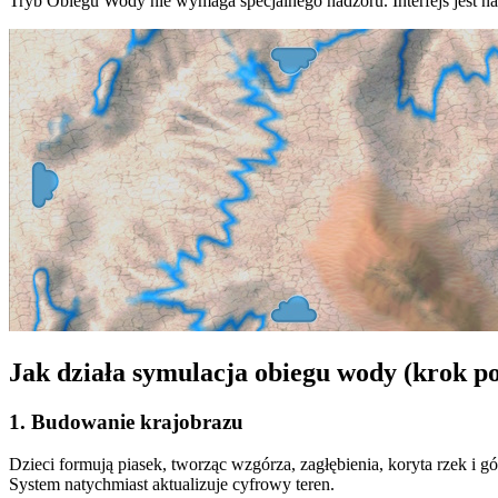
Tryb Obiegu Wody nie wymaga specjalnego nadzoru. Interfejs jest nat
Jak działa symulacja obiegu wody (krok p
1. Budowanie krajobrazu
Dzieci formują piasek, tworząc wzgórza, zagłębienia, koryta rzek i gó
System natychmiast aktualizuje cyfrowy teren.