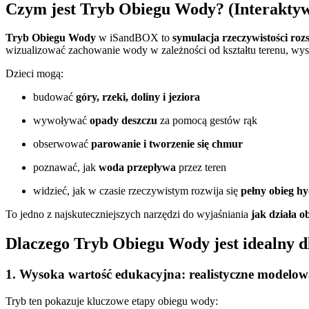
Czym jest Tryb Obiegu Wody? (Interaktyw
Tryb Obiegu Wody
w iSandBOX to
symulacja rzeczywistości roz
wizualizować zachowanie wody w zależności od kształtu terenu, wyso
Dzieci mogą:
budować
góry, rzeki, doliny i jeziora
wywoływać
opady deszczu
za pomocą gestów rąk
obserwować
parowanie i tworzenie się chmur
poznawać, jak
woda przepływa
przez teren
widzieć, jak w czasie rzeczywistym rozwija się
pełny obieg h
To jedno z najskuteczniejszych narzędzi do wyjaśniania
jak działa o
Dlaczego Tryb Obiegu Wody jest idealny d
1. Wysoka wartość edukacyjna: realistyczne modelo
Tryb ten pokazuje kluczowe etapy obiegu wody: