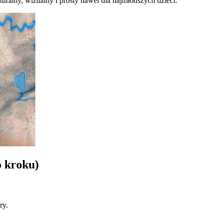
uralny, wizualny i prosty nawet dla najmłodszych dzieci.
o kroku)
ry.