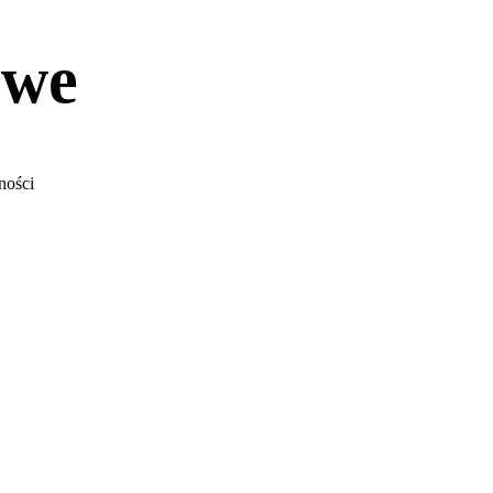
owe
ności