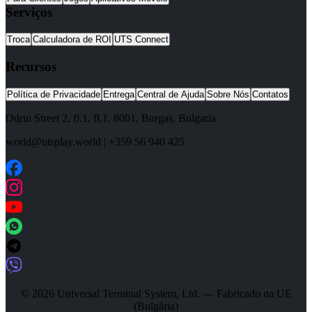
Serviços
Troca
Calculadora de ROI
UTS Connect
Recursos
Política de Privacidade
Entrega
Central de Ajuda
Sobre Nós
Contatos
Odrin Street 2, fl.1
, fl.1,
8001
,
Burgas
,
Bulgaria
world@utsplay.world
|
+359 56 940 425
© 2026 Universal Terminal System, Ltd. — Fabricado na UE
(Bulgária)