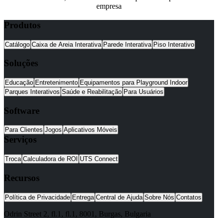
empresa
Produtos
Catálogo
Caixa de Areia Interativa
Parede Interativa
Piso Interativo
Soluções
Educação
Entretenimento
Equipamentos para Playground Indoor
Parques Interativos
Saúde e Reabilitação
Para Usuários
Software
Para Clientes
Jogos
Aplicativos Móveis
Serviços
Troca
Calculadora de ROI
UTS Connect
Recursos
Política de Privacidade
Entrega
Central de Ajuda
Sobre Nós
Contatos
Odrin Street 2, fl.1
, fl.1,
8001
,
Burgas
,
Bulgaria