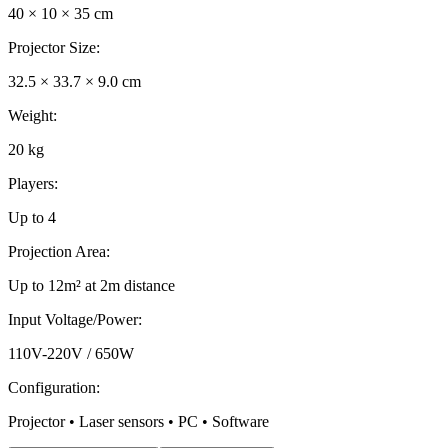
40 × 10 × 35 cm
Projector Size
:
32.5 × 33.7 × 9.0 cm
Weight
:
20 kg
Players
:
Up to 4
Projection Area
:
Up to 12m² at 2m distance
Input Voltage/Power
:
110V-220V / 650W
Configuration
:
Projector • Laser sensors • PC • Software