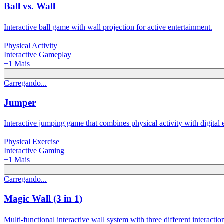
Ball vs. Wall
Interactive ball game with wall projection for active entertainment.
Physical Activity
Interactive Gameplay
+
1
Mais
Carregando...
Jumper
Interactive jumping game that combines physical activity with digital 
Physical Exercise
Interactive Gaming
+
1
Mais
Carregando...
Magic Wall (3 in 1)
Multi-functional interactive wall system with three different interacti