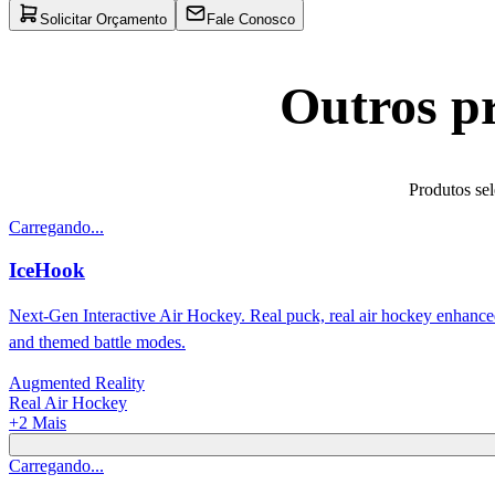
Solicitar Orçamento
Fale Conosco
Outros pr
Produtos sel
Carregando...
IceHook
Next-Gen Interactive Air Hockey. Real puck, real air hockey enhance
and themed battle modes.
Augmented Reality
Real Air Hockey
+
2
Mais
Carregando...