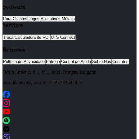
Software
Para Clientes
Jogos
Aplicativos Móveis
Serviços
Troca
Calculadora de ROI
UTS Connect
Recursos
Política de Privacidade
Entrega
Central de Ajuda
Sobre Nós
Contatos
Odrin Street 2, fl.1
, fl.1,
8001
,
Burgas
,
Bulgaria
world@utsplay.world
|
+359 56 940 425