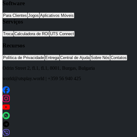
Software
Para Clientes
Jogos
Aplicativos Móveis
Serviços
Troca
Calculadora de ROI
UTS Connect
Recursos
Política de Privacidade
Entrega
Central de Ajuda
Sobre Nós
Contatos
Odrin Street 2, fl.1
, fl.1,
8001
,
Burgas
,
Bulgaria
world@utsplay.world
|
+359 56 940 425