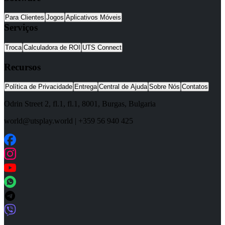
Para Clientes
Jogos
Aplicativos Móveis
Serviços
Troca
Calculadora de ROI
UTS Connect
Recursos
Política de Privacidade
Entrega
Central de Ajuda
Sobre Nós
Contatos
Odrin Street 2, fl.1
, fl.1,
8001
,
Burgas
,
Bulgaria
world@utsplay.world
|
+359 56 940 425