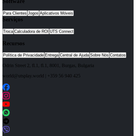
Software
Para Clientes
Jogos
Aplicativos Móveis
Serviços
Troca
Calculadora de ROI
UTS Connect
Recursos
Política de Privacidade
Entrega
Central de Ajuda
Sobre Nós
Contatos
Odrin Street 2, fl.1
, fl.1,
8001
,
Burgas
,
Bulgaria
world@utsplay.world
|
+359 56 940 425