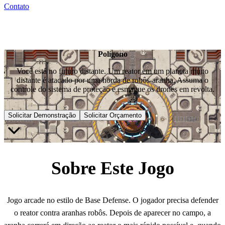
Contato
Polígono
Você está no futuro distante. Um reator em um planeta muito
distante é atacado por uma horda de robôs-aranha. Assuma o
controle do sistema de proteção e esmague os drones em revolta.
Solicitar Demonstração
Solicitar Orçamento
Sobre Este Jogo
Jogo arcade no estilo de Base Defense. O jogador precisa defender
o reator contra aranhas robôs. Depois de aparecer no campo, a