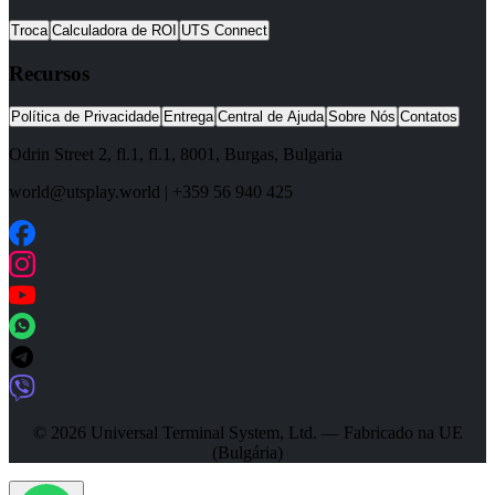
Troca
Calculadora de ROI
UTS Connect
Recursos
Política de Privacidade
Entrega
Central de Ajuda
Sobre Nós
Contatos
Odrin Street 2, fl.1
, fl.1,
8001
,
Burgas
,
Bulgaria
world@utsplay.world
|
+359 56 940 425
© 2026 Universal Terminal System, Ltd. — Fabricado na UE
(Bulgária)