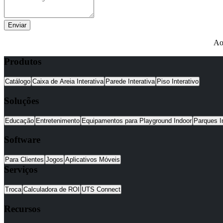
Enviar
Ao
Produtos
Catálogo
Caixa de Areia Interativa
Parede Interativa
Piso Interativo
Soluções
Educação
Entretenimento
Equipamentos para Playground Indoor
Parques I
Software
Para Clientes
Jogos
Aplicativos Móveis
Serviços
Troca
Calculadora de ROI
UTS Connect
Recursos