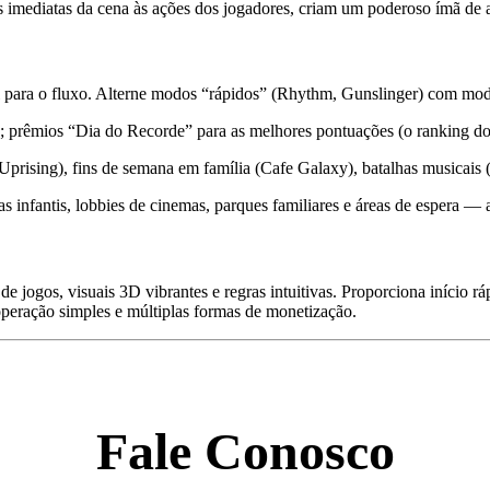
s imediatas da cena às ações dos jogadores, criam um poderoso ímã de 
al para o fluxo. Alterne modos “rápidos” (Rhythm, Gunslinger) com mo
s”; prêmios “Dia do Recorde” para as melhores pontuações (o ranking do
ising), fins de semana em família (Cafe Galaxy), batalhas musicais (
as infantis, lobbies de cinemas, parques familiares e áreas de espera —
 jogos, visuais 3D vibrantes e regras intuitivas. Proporciona início rápi
, operação simples e múltiplas formas de monetização.
Fale Conosco