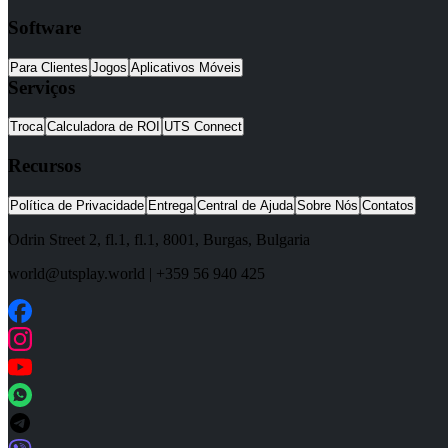
Software
Para Clientes
Jogos
Aplicativos Móveis
Serviços
Troca
Calculadora de ROI
UTS Connect
Recursos
Política de Privacidade
Entrega
Central de Ajuda
Sobre Nós
Contatos
Odrin Street 2, fl.1
, fl.1,
8001
,
Burgas
,
Bulgaria
world@utsplay.world
|
+359 56 940 425