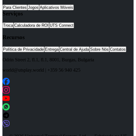
Para Clientes
Jogos
Aplicativos Móveis
Serviços
Troca
Calculadora de ROI
UTS Connect
Recursos
Política de Privacidade
Entrega
Central de Ajuda
Sobre Nós
Contatos
Odrin Street 2, fl.1
, fl.1,
8001
,
Burgas
,
Bulgaria
world@utsplay.world
|
+359 56 940 425