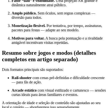
Fator “uau” e visibilidade.
Uma projeção AR grande e
dinâmica naturalmente atrai público.
Amplo público.
Sem óculos, sem regras complexas —
diversão para todos.
Monetização flexível.
Por tentativa, por tempo, assinaturas,
pacotes para festas — adapte ao seu modelo.
Motivos para voltar.
A busca pela pontuação e a rivalidade
amigável incentivam visitas repetidas.
Resumo sobre jogos e modos (detalhes
completos em artigo separado)
Dois formatos principais são suportados:
Rail-shooter
com cenas pré-definidas e dificuldade crescente
— para fãs de ação.
Arcade estático
com visual estilizado e cartunesco — sessões
curtas ideais para áreas familiares e eventos.
A orientação de idade e seleção de conteúdo são ajustadas ao seu
local e cenário — abordaremos isso separadamente.