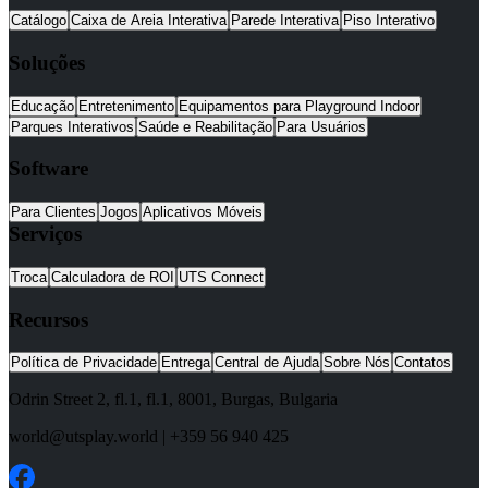
Catálogo
Caixa de Areia Interativa
Parede Interativa
Piso Interativo
Soluções
Educação
Entretenimento
Equipamentos para Playground Indoor
Parques Interativos
Saúde e Reabilitação
Para Usuários
Software
Para Clientes
Jogos
Aplicativos Móveis
Serviços
Troca
Calculadora de ROI
UTS Connect
Recursos
Política de Privacidade
Entrega
Central de Ajuda
Sobre Nós
Contatos
Odrin Street 2, fl.1
, fl.1,
8001
,
Burgas
,
Bulgaria
world@utsplay.world
|
+359 56 940 425