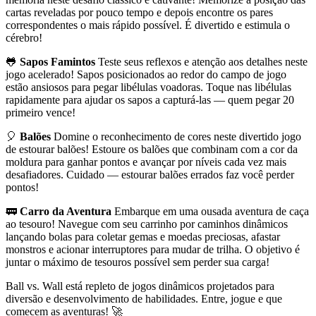
cartas reveladas por pouco tempo e depois encontre os pares
correspondentes o mais rápido possível. É divertido e estimula o
cérebro!
🐸
Sapos Famintos
Teste seus reflexos e atenção aos detalhes neste
jogo acelerado! Sapos posicionados ao redor do campo de jogo
estão ansiosos para pegar libélulas voadoras. Toque nas libélulas
rapidamente para ajudar os sapos a capturá-las — quem pegar 20
primeiro vence!
🎈
Balões
Domine o reconhecimento de cores neste divertido jogo
de estourar balões! Estoure os balões que combinam com a cor da
moldura para ganhar pontos e avançar por níveis cada vez mais
desafiadores. Cuidado — estourar balões errados faz você perder
pontos!
🚃
Carro da Aventura
Embarque em uma ousada aventura de caça
ao tesouro! Navegue com seu carrinho por caminhos dinâmicos
lançando bolas para coletar gemas e moedas preciosas, afastar
monstros e acionar interruptores para mudar de trilha. O objetivo é
juntar o máximo de tesouros possível sem perder sua carga!
Ball vs. Wall está repleto de jogos dinâmicos projetados para
diversão e desenvolvimento de habilidades. Entre, jogue e que
comecem as aventuras! 🚀