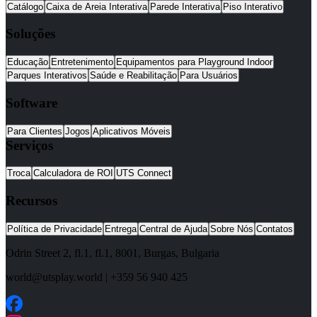
Catálogo
Caixa de Areia Interativa
Parede Interativa
Piso Interativo
Soluções
Educação
Entretenimento
Equipamentos para Playground Indoor
Parques Interativos
Saúde e Reabilitação
Para Usuários
Software
Para Clientes
Jogos
Aplicativos Móveis
Serviços
Troca
Calculadora de ROI
UTS Connect
Recursos
Política de Privacidade
Entrega
Central de Ajuda
Sobre Nós
Contatos
Odrin Street 2, fl.1
, fl.1,
8001
,
Burgas
,
Bulgaria
world@utsplay.world
|
+359 56 940 425