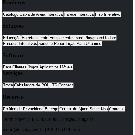
Produtos
Catálogo
Caixa de Areia Interativa
Parede Interativa
Piso Interativo
Soluções
Educação
Entretenimento
Equipamentos para Playground Indoor
Parques Interativos
Saúde e Reabilitação
Para Usuários
Software
Para Clientes
Jogos
Aplicativos Móveis
Serviços
Troca
Calculadora de ROI
UTS Connect
Recursos
Política de Privacidade
Entrega
Central de Ajuda
Sobre Nós
Contatos
Odrin Street 2, fl.1
, fl.1,
8001
,
Burgas
,
Bulgaria
world@utsplay.world
|
+359 56 940 425