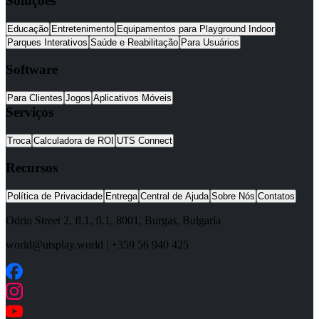
Soluções
Educação
Entretenimento
Equipamentos para Playground Indoor
Parques Interativos
Saúde e Reabilitação
Para Usuários
Software
Para Clientes
Jogos
Aplicativos Móveis
Serviços
Troca
Calculadora de ROI
UTS Connect
Recursos
Política de Privacidade
Entrega
Central de Ajuda
Sobre Nós
Contatos
Odrin Street 2, fl.1
, fl.1,
8001
,
Burgas
,
Bulgaria
world@utsplay.world
|
+359 56 940 425