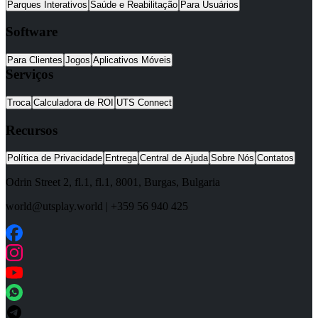
Parques Interativos
Saúde e Reabilitação
Para Usuários
Software
Para Clientes
Jogos
Aplicativos Móveis
Serviços
Troca
Calculadora de ROI
UTS Connect
Recursos
Política de Privacidade
Entrega
Central de Ajuda
Sobre Nós
Contatos
Odrin Street 2, fl.1
, fl.1,
8001
,
Burgas
,
Bulgaria
world@utsplay.world
|
+359 56 940 425