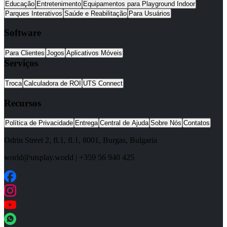
Educação
Entretenimento
Equipamentos para Playground Indoor
Parques Interativos
Saúde e Reabilitação
Para Usuários
Software
Para Clientes
Jogos
Aplicativos Móveis
Serviços
Troca
Calculadora de ROI
UTS Connect
Recursos
Política de Privacidade
Entrega
Central de Ajuda
Sobre Nós
Contatos
Odrin Street 2, fl.1
, fl.1,
8001
,
Burgas
,
Bulgaria
world@utsplay.world
|
+359 56 940 425