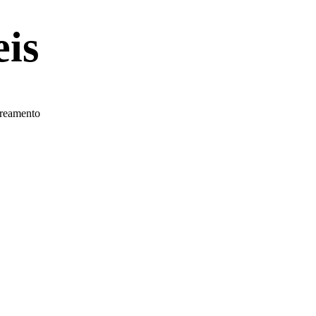
is
treamento