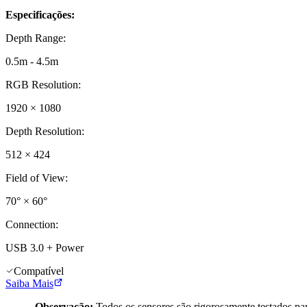
Especificações:
Depth Range
:
0.5m - 4.5m
RGB Resolution
:
1920 × 1080
Depth Resolution
:
512 × 424
Field of View
:
70° × 60°
Connection
:
USB 3.0 + Power
Compatível
Saiba Mais
Observação:
Todos os sensores são rigorosamente testados par