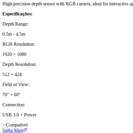
High-precision depth sensor with RGB camera, ideal for interactive a
Especificações:
Depth Range
:
0.5m - 4.5m
RGB Resolution
:
1920 × 1080
Depth Resolution
:
512 × 424
Field of View
:
70° × 60°
Connection
:
USB 3.0 + Power
Compatível
Saiba Mais