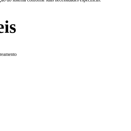
is
treamento