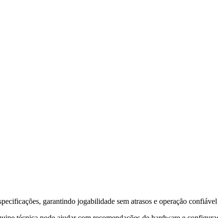
pecificações, garantindo jogabilidade sem atrasos e operação confiável
uipe técnica pode ajudar com recomendações de hardware e configuraç