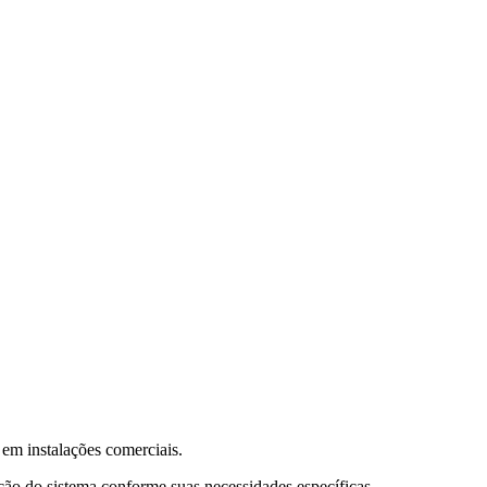
 em instalações comerciais.
ão do sistema conforme suas necessidades específicas.