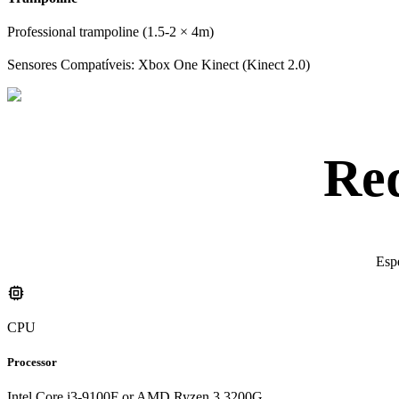
Professional trampoline (1.5-2 × 4m)
Sensores Compatíveis: Xbox One Kinect (Kinect 2.0)
Req
Espe
CPU
Processor
Intel Core i3-9100F or AMD Ryzen 3 3200G