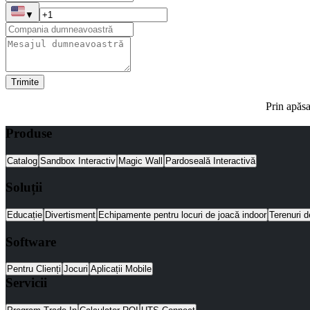
▼
Trimite
Prin apăsa
Produse
Catalog
Sandbox Interactiv
Magic Wall
Pardoseală Interactivă
Soluții
Educație
Divertisment
Echipamente pentru locuri de joacă indoor
Terenuri d
Software
Pentru Clienți
Jocuri
Aplicații Mobile
Servicii