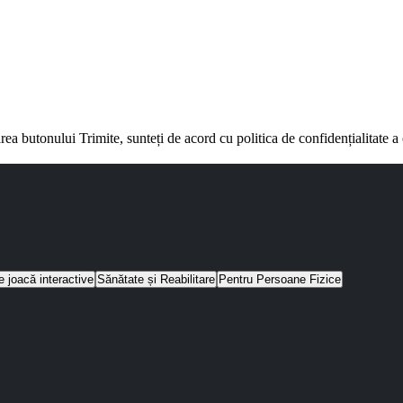
rea butonului Trimite, sunteți de acord cu politica de confidențialitate 
e joacă interactive
Sănătate și Reabilitare
Pentru Persoane Fizice