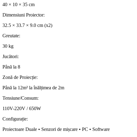
40 × 10 × 35 cm
Dimensiuni Proiector
:
32.5 × 33.7 × 9.0 cm (x2)
Greutate
:
30 kg
Jucători
:
Până la 8
Zonă de Proiecție
:
Până la 12m² la înălțimea de 2m
Tensiune/Consum
:
110V-220V / 650W
Configurație
:
Proiectoare Duale • Senzori de mișcare • PC • Software