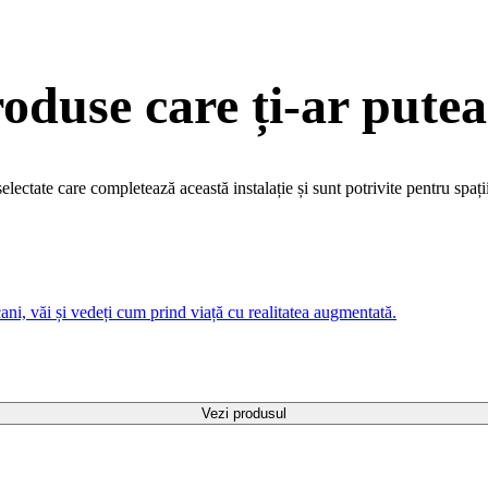
roduse care ți-ar putea
electate care completează această instalație și sunt potrivite pentru spații
ani, văi și vedeți cum prind viață cu realitatea augmentată.
Vezi produsul