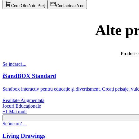
Cere Oferă de Preț
Contactează-ne
Alte p
Produse s
Se încarcă...
iSandBOX Standard
Sandbox interactiv pentru educație și divertisment. Creați peisaje, vulc
Realitate Augmentată
Jocuri Educaționale
+
1
Mai mult
Se încarcă...
Living Drawings