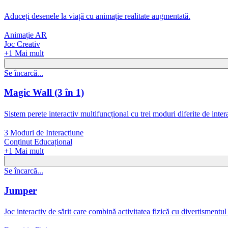
Aduceți desenele la viață cu animație realitate augmentată.
Animație AR
Joc Creativ
+
1
Mai mult
Se încarcă...
Magic Wall (3 în 1)
Sistem perete interactiv multifuncțional cu trei moduri diferite de inter
3 Moduri de Interacțiune
Conținut Educațional
+
1
Mai mult
Se încarcă...
Jumper
Joc interactiv de sărit care combină activitatea fizică cu divertismentul 