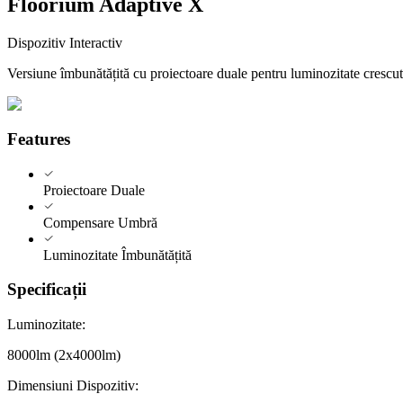
Floorium Adaptive X
Dispozitiv Interactiv
Versiune îmbunătățită cu proiectoare duale pentru luminozitate cresc
Features
Proiectoare Duale
Compensare Umbră
Luminozitate Îmbunătățită
Specificații
Luminozitate
:
8000lm (2x4000lm)
Dimensiuni Dispozitiv
: