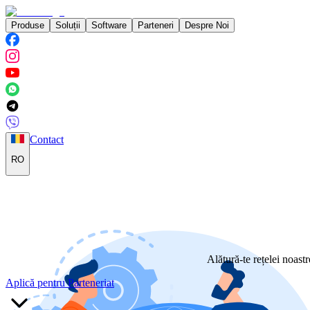
Produse
Soluții
Software
Parteneri
Despre Noi
Contact
RO
Alătură-te rețelei noast
Aplică pentru Parteneriat