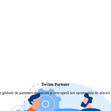
Devino Partener
re globale de parteneri de succes și descoperă noi oportunități de afaceri 