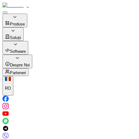
Produse
Soluții
Software
Despre Noi
Parteneri
RO