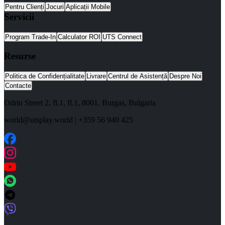
Pentru Clienți
Jocuri
Aplicații Mobile
Servicii
Program Trade-In
Calculator ROI
UTS Connect
Resurse
Politica de Confidențialitate
Livrare
Centrul de Asistență
Despre Noi
Contacte
Odrin Street 2, fl.1
, fl.1,
8001
,
Burgas
,
Bulgaria
world@utsplay.world
|
+359 56 940 425