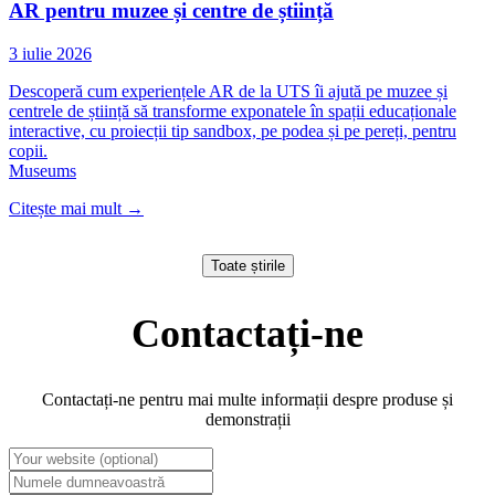
AR pentru muzee și centre de știință
3 iulie 2026
Descoperă cum experiențele AR de la UTS îi ajută pe muzee și
centrele de știință să transforme exponatele în spații educaționale
interactive, cu proiecții tip sandbox, pe podea și pe pereți, pentru
copii.
Museums
Citește mai mult
→
Toate știrile
Contactați-ne
Contactați-ne pentru mai multe informații despre produse și
demonstrații