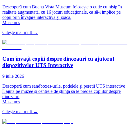
Descoperă cum Buena Vista Museum folosește o cutie cu nisip în
realitate augmentată, cu 16 jocuri educaționale, ca să-i implice pe
copii prin învățare interactivă și joacă.
Museums
Citește mai mult
→
Cum învață copiii despre dinozauri cu ajutorul
dispozitivelor UTS Interactive
9 iulie 2026
Descoperă cum sandboxes-urile, podelele și pereții UTS interactive
îi ajută pe muzee și centrele de știință să le predea copiilor despre
dinozauri
Museums
Citește mai mult
→