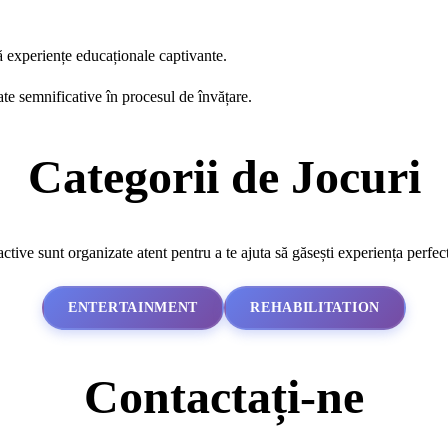
ă experiențe educaționale captivante.
ate semnificative în procesul de învățare.
Categorii de Jocuri
active sunt organizate atent pentru a te ajuta să găsești experiența perfec
ENTERTAINMENT
REHABILITATION
Contactați-ne