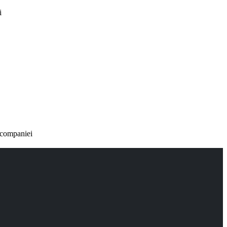
i
a companiei