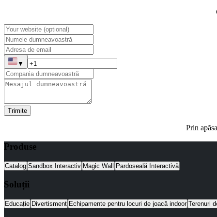
▼
Trimite
Prin apăsa
Produse
Catalog
Sandbox Interactiv
Magic Wall
Pardoseală Interactivă
Soluții
Educație
Divertisment
Echipamente pentru locuri de joacă indoor
Terenuri d