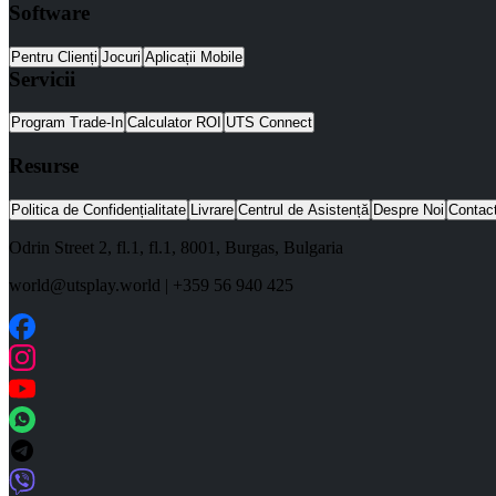
Software
Pentru Clienți
Jocuri
Aplicații Mobile
Servicii
Program Trade-In
Calculator ROI
UTS Connect
Resurse
Politica de Confidențialitate
Livrare
Centrul de Asistență
Despre Noi
Contac
Odrin Street 2, fl.1
, fl.1,
8001
,
Burgas
,
Bulgaria
world@utsplay.world
|
+359 56 940 425