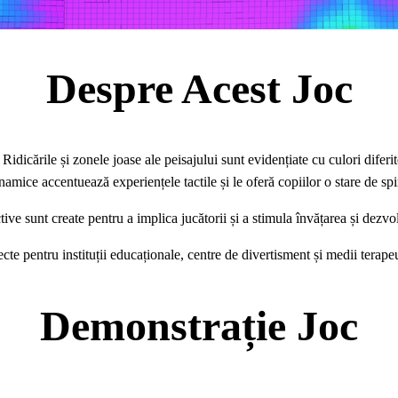
Despre Acest Joc
dicările și zonele joase ale peisajului sunt evidențiate cu culori diferite
namice accentuează experiențele tactile și le oferă copiilor o stare de spi
tive sunt create pentru a implica jucătorii și a stimula învățarea și dezv
ecte pentru instituții educaționale, centre de divertisment și medii terapeu
Demonstrație Joc