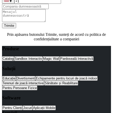
▼
Trimite
Prin apăsarea butonului Trimite, sunteți de acord cu politica de
confidențialitate a companiei
Produse
Catalog
Sandbox Interactiv
Magic Wall
Pardoseală Interactivă
Soluții
Educație
Divertisment
Echipamente pentru locuri de joacă indoor
Terenuri de joacă interactive
Sănătate și Reabilitare
Pentru Persoane Fizice
Software
Pentru Clienți
Jocuri
Aplicații Mobile
Servicii