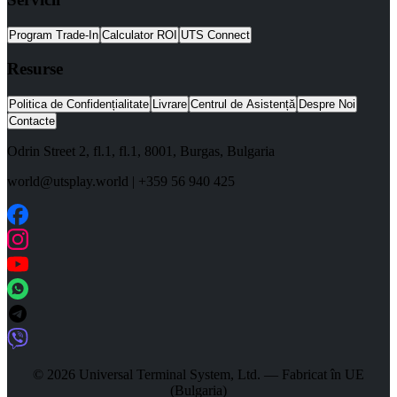
Program Trade-In
Calculator ROI
UTS Connect
Resurse
Politica de Confidențialitate
Livrare
Centrul de Asistență
Despre Noi
Contacte
Odrin Street 2, fl.1
, fl.1,
8001
,
Burgas
,
Bulgaria
world@utsplay.world
|
+359 56 940 425
© 2026 Universal Terminal System, Ltd. — Fabricat în UE
(Bulgaria)