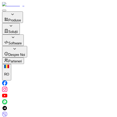
Produse
Soluții
Software
Despre Noi
Parteneri
RO