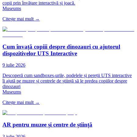
copii prin învățare interactivă și joacă.
Museums
Citește mai mult
→
Cum învață copiii despre dinozauri cu ajutorul
dispozitivelor UTS Interactive
9 iulie 2026
Descoperă cum sandboxes-urile, podelele și pereții UTS interactive
îi ajută pe muzee și centrele de știință să le predea copiilor despre
dinozauri
Museums
Citește mai mult
→
AR pentru muzee și centre de știință
3 iulie 2026