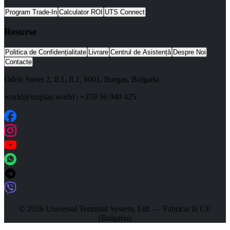
Program Trade-In
Calculator ROI
UTS Connect
Resurse
Politica de Confidențialitate
Livrare
Centrul de Asistență
Despre Noi
Contacte
Odrin Street 2, fl.1
, fl.1,
8001
,
Burgas
,
Bulgaria
world@utsplay.world
|
+359 56 940 425
© 2026 Universal Terminal System, Ltd. — Fabricat în UE
(Bulgaria)