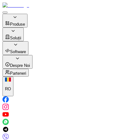
Produse
Soluții
Software
Despre Noi
Parteneri
RO