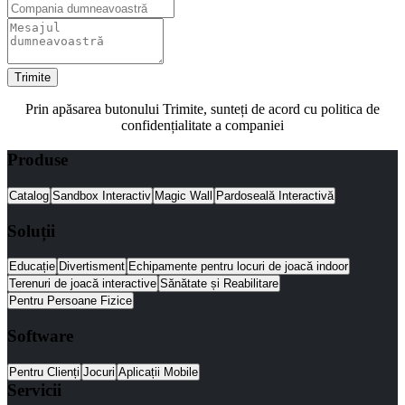
Trimite
Prin apăsarea butonului Trimite, sunteți de acord cu politica de
confidențialitate a companiei
Produse
Catalog
Sandbox Interactiv
Magic Wall
Pardoseală Interactivă
Soluții
Educație
Divertisment
Echipamente pentru locuri de joacă indoor
Terenuri de joacă interactive
Sănătate și Reabilitare
Pentru Persoane Fizice
Software
Pentru Clienți
Jocuri
Aplicații Mobile
Servicii