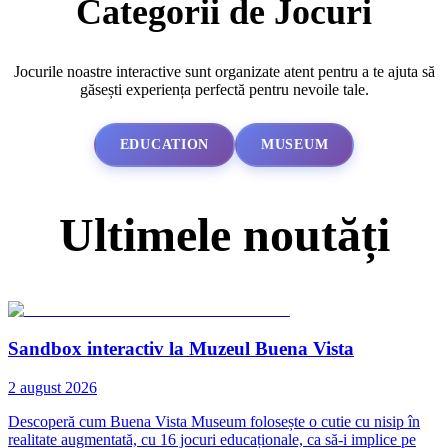
Categorii de Jocuri
Jocurile noastre interactive sunt organizate atent pentru a te ajuta să
găsești experiența perfectă pentru nevoile tale.
EDUCATION
MUSEUM
Ultimele noutăți
Sandbox interactiv la Muzeul Buena Vista
2 august 2026
Descoperă cum Buena Vista Museum folosește o cutie cu nisip în
realitate augmentată, cu 16 jocuri educaționale, ca să-i implice pe