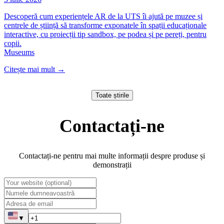
Descoperă cum experiențele AR de la UTS îi ajută pe muzee și
centrele de știință să transforme exponatele în spații educaționale
interactive, cu proiecții tip sandbox, pe podea și pe pereți, pentru
copii.
Museums
Citește mai mult
→
Toate știrile
Contactați-ne
Contactați-ne pentru mai multe informații despre produse și
demonstrații
▼