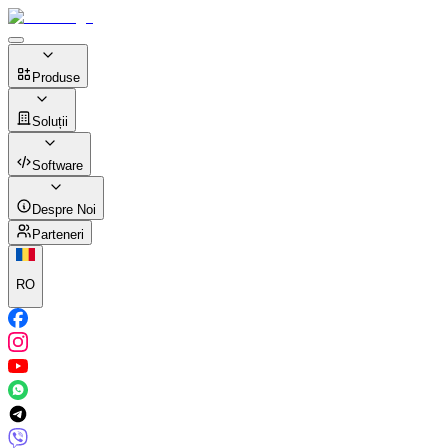
Produse
Soluții
Software
Despre Noi
Parteneri
RO