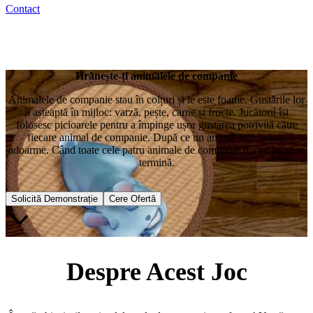
Contact
Hrănește-ți animalele de companie
Animalele de companie stau în colțuri și le este foame. Gustările lor
îi așteaptă în mijloc: varză, pește, carne și fructe. Jucătorii își
folosesc picioarele pentru a împinge ușor gustarea potrivită către
fiecare animal de companie. După ce un animal este hrănit,
adoarme. Când toate cele patru animale de companie dorm, jocul se
termină.
Solicită Demonstrație
Cere Ofertă
Despre Acest Joc