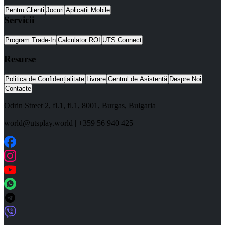
Pentru Clienți
Jocuri
Aplicații Mobile
Servicii
Program Trade-In
Calculator ROI
UTS Connect
Resurse
Politica de Confidențialitate
Livrare
Centrul de Asistență
Despre Noi
Contacte
Odrin Street 2, fl.1
, fl.1,
8001
,
Burgas
,
Bulgaria
world@utsplay.world
|
+359 56 940 425